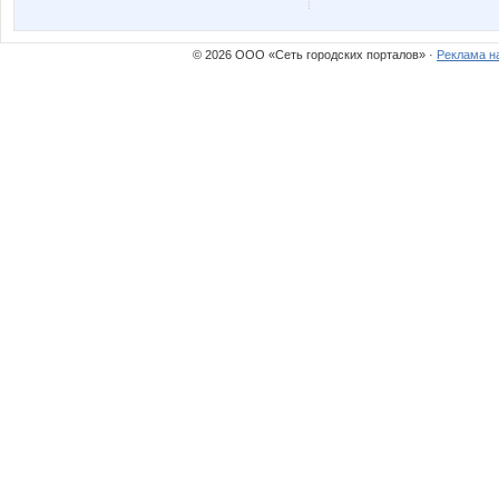
rainwolf
sokolik2
© 2026 ООО «Сеть городских порталов» ·
Реклама н
маняш@
морков
Башмачки
Бусик
ИРИША И
Катюли
Лана2212
Лепесток Л