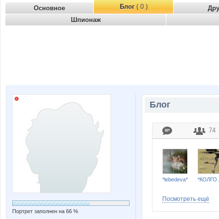
Блог
( 0 )
Основное
Др
Шпионаж
Блог
74
*lebedeva*
*КОЛГО
Посмотреть ещё
Портрет заполнен на 66 %