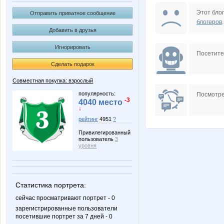
Edissa
F@RO
Этот блог
Отправить приватное сообщение
блогеров
.
Добавить в друзья
Игнорировать
MACKOTT
Mora
Посетит
Сделать подарок
Совместная покупка: взрослый
Richardia
SKy-bo
популярность:
Посмотре
-3
4040 место
↓
рейтинг
4951
?
Привилегированный
Zaika-Zaznaika
Zyxel
пользователь
3
уровня
julia-dem
lenchik
Статистика портрета:
сейчас просматривают портрет - 0
зарегистрированные пользователи
посетившие портрет за 7 дней - 0